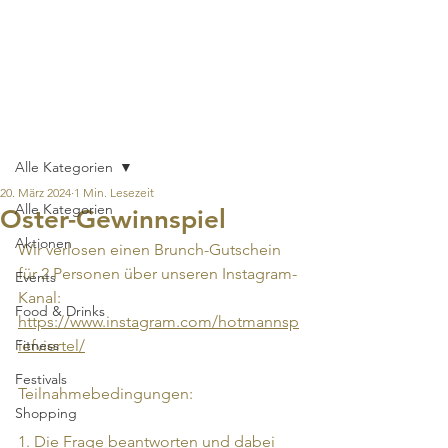
Hotmannspief-
Viertel
Beitrag
Alle Kategorien
20. März 2024
1 Min. Lesezeit
Alle Kategorien
Oster-Gewinnspiel
Aktionen
Wir verlosen einen Brunch-Gutschein 
für 2 Personen über unseren Instagram-
Events
Kanal: 
Food & Drinks
https://www.instagram.com/hotmannsp
Fitness
iefviertel/
Festivals
Teilnahmebedingungen: 
Shopping
1. Die Frage beantworten und dabei 