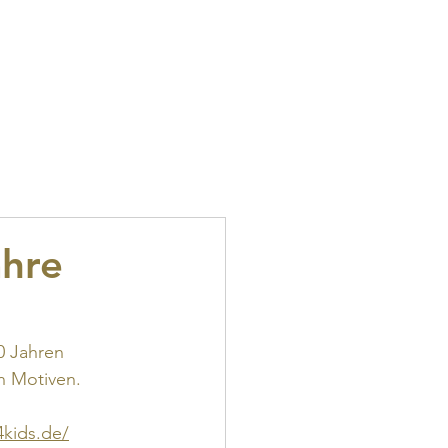
Hotmannspief
Kontakt
hre
0 Jahren 
n Motiven. 
4kids.de/