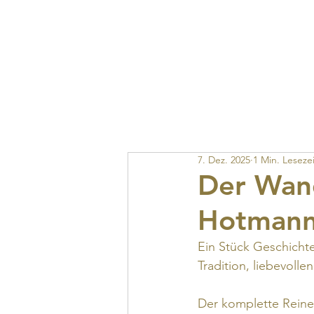
Hotmannspief-
Viertel
Alle Kategorien
Aktionen
Events
7. Dez. 2025
1 Min. Lesezei
Der Wan
Hotmanns
Ein Stück Geschichte
Tradition, liebevoll
Der komplette Reiner