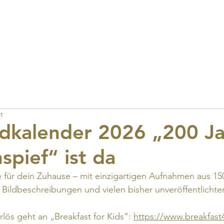
Start
Wir für Euch
News
Food & Drinks
Fitness
Festivals
Shopping
t
dkalender 2026 „200 Ja
pief“ ist da
 für dein Zuhause – mit einzigartigen Aufnahmen aus 15
en Bildbeschreibungen und vielen bisher unveröffentlichte
lös geht an „Breakfast for Kids“: 
https://www.breakfast