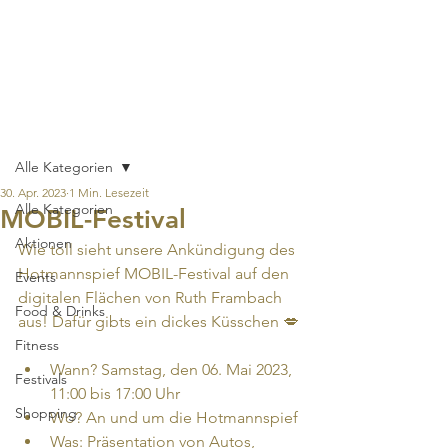
Hotmannspief-
Viertel
Beitrag
Alle Kategorien
30. Apr. 2023
1 Min. Lesezeit
Alle Kategorien
MOBIL-Festival
Aktionen
Wie toll sieht unsere Ankündigung des 
Hotmannspief MOBIL-Festival auf den 
Events
digitalen Flächen von Ruth Frambach 
Food & Drinks
aus! Dafür gibts ein dickes Küsschen 💋
Fitness
Wann? Samstag, den 06. Mai 2023, 
Festivals
11:00 bis 17:00 Uhr
Shopping
Wo? An und um die Hotmannspief
Was: Präsentation von Autos, 