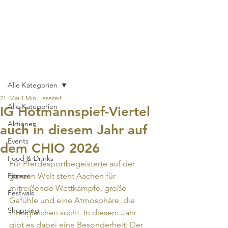
Hotmannspief-
Viertel
Beitrag
Alle Kategorien
21. Mai
1 Min. Lesezeit
Alle Kategorien
IG Hotmannspief-Viertel
Aktionen
auch in diesem Jahr auf
Events
dem CHIO 2026
Food & Drinks
Für Pferdesportbegeisterte auf der 
Fitness
ganzen Welt steht Aachen für 
mitreißende Wettkämpfe, große 
Festivals
Gefühle und eine Atmosphäre, die 
Shopping
ihresgleichen sucht. In diesem Jahr 
gibt es dabei eine Besonderheit: Der 