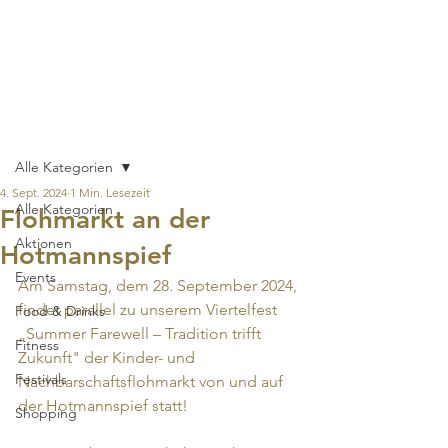
Hotmannspief-
Viertel
Beitrag
Alle Kategorien
4. Sept. 2024
1 Min. Lesezeit
Alle Kategorien
Flohmarkt an der
Aktionen
Hotmannspief
Events
Am Samstag, dem 28. September 2024, 
findet parallel zu unserem Viertelfest 
Food & Drinks
„Summer Farewell – Tradition trifft 
Fitness
Zukunft" der Kinder- und 
Festivals
Nachbarschaftsflohmarkt von und auf 
der Hotmannspief statt! 
Shopping