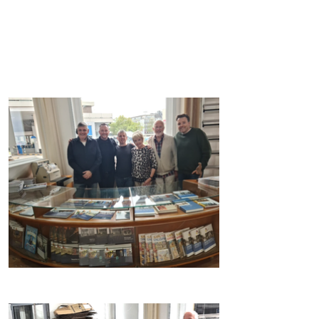
Sammlung-Crous-100065032598357/?
locale=de_DE
Website
https://www.sammlung-crous.de/