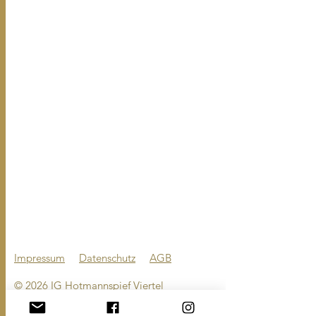
Hotmannspief-
Viertel
Kanpai Running
Sushi & Lounge
Zur Übersicht
Nächstes Mitglied
Impressum
Datenschutz
AGB
© 2026 IG Hotmannspief Viertel