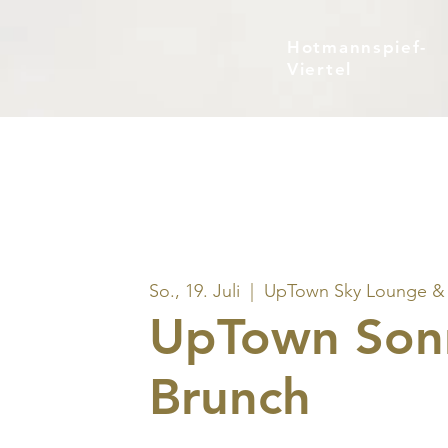
Hotmannspief-
Viertel
So., 19. Juli
  |  
UpTown Sky Lounge & 
UpTown Son
Brunch