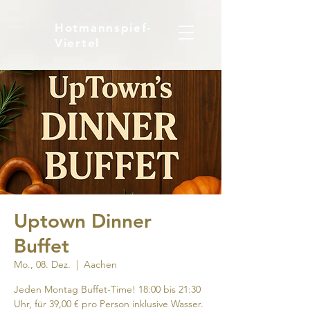
Hotmannspief-
Viertel
Uptown Dinner
Buffet
Mo., 08. Dez.
  |  
Aachen
Jeden Montag Buffet-Time! 18:00 bis 21:30
Uhr, für 39,00 € pro Person inklusive Wasser.