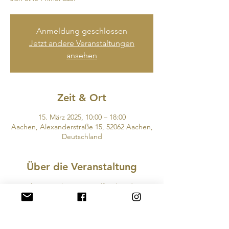
Anmeldung geschlossen
Jetzt andere Veranstaltungen
ansehen
Zeit & Ort
15. März 2025, 10:00 – 18:00
Aachen, Alexanderstraße 15, 52062 Aachen,
Deutschland
Über die Veranstaltung
Das schöne Aachener Primelfest bei dem 
alle aus unserem Viertel dabei sind!. 
Kommen Sie uns besuchen und suchen Sie 
sich eine Primel aus!