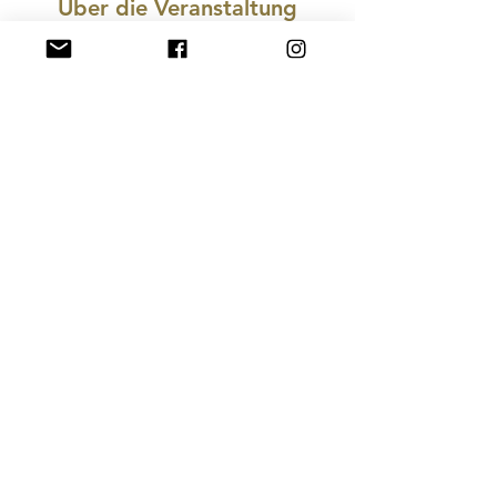
Über die Veranstaltung
Am Ostersonntag noch nichts vor? Beim 
UpTown Oster Brunch Buffet kann man mit 
Familie und Freunden gemütlich in den Tag 
starten und den schönsten Ausblick über 
Aachen genießen.
Diese Veranstaltung teilen
Zurück zur Startseite
Impressum
Datenschutz
AGB
© 2026 IG Hotmannspief Viertel