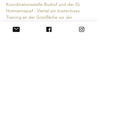
Koordinationsstelle Bushof und der IG 
Hotmannspief - Viertel ein kostenloses 
Training an der Grünfläche vor der 
Hotmannspief an, dem Brunnendenkmal in 
Form eines Obelisken, das sogar in 
Karnevalsliedern besungen wird. So wird 
die Hotmannspief wieder zum Treffpunkt 
und Ort der Begegnung, der sie als 
Pferdetränke der Fuhrmänner (Hotmänner) 
auch historisch schon war.
Diese Veranstaltung teilen
Zurück zur Startseite