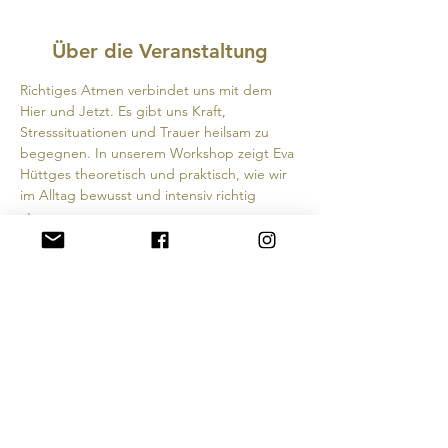
Über die Veranstaltung
Richtiges Atmen verbindet uns mit dem 
Hier und Jetzt. Es gibt uns Kraft, 
Stresssituationen und Trauer heilsam zu 
begegnen. In unserem Workshop zeigt Eva 
Hüttges theoretisch und praktisch, wie wir 
im Alltag bewusst und intensiv richtig 
atmen.
Beginn: 17:00 Uhr
Die Teilnahme ist kostenfrei. Spenden 
erwünscht.
Ort: Sandkaulstraße 10.
Anmeldung unter: 
bestattungen@schinkenmeyer.de